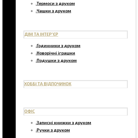
Термоси з друком
Чашки з друком
ДІМ ТА ІНТЕР'ЄР
Годинники з друком
Новорічні іграшки
Подушки з друком
ХОББІ ТА ВІДПОЧИНОК
ОФІС
Записні книжки з друком
Ручки з друком