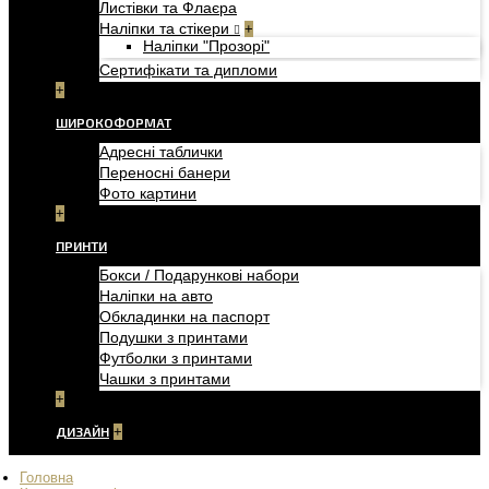
Листівки та Флаєра
Наліпки та стікери
+
Наліпки "Прозорі"
Сертифікати та дипломи
+
ШИРОКОФОРМАТ
Адресні таблички
Переносні банери
Фото картини
+
ПРИНТИ
Бокси / Подарункові набори
Наліпки на авто
Обкладинки на паспорт
Подушки з принтами
Футболки з принтами
Чашки з принтами
+
ДИЗАЙН
+
Головна