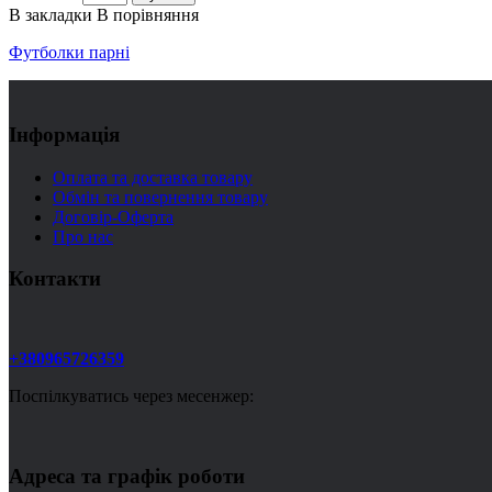
В закладки
В порівняння
Футболки парні
Інформація
Оплата та доставка товару
Обмін та повернення товару
Договір-Оферта
Про нас
Контакти
+380965726359
Поспілкуватись через месенжер:
Адреса та графік роботи