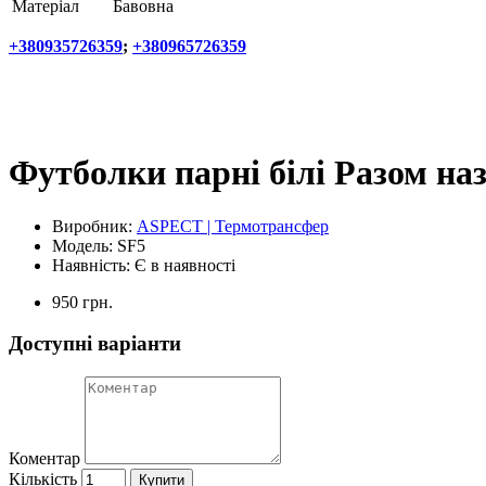
Матеріал
Бавовна
+380935726359
;
+380965726359
Футболки парні білі Разом на
Виробник:
ASPECT | Термотрансфер
Модель:
SF5
Наявність:
Є в наявності
950 грн.
Доступні варіанти
Коментар
Кількість
Купити