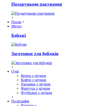
Подарункове пакування
+
Пазли
+
Метал
Бейджі
Заготовки для бейджів
+
Одяг
Кепки з друком
Кофти з друком
Панамки з друком
Фартухи з друком
Футболки з друком
+
Поліграфія
Візитки
+