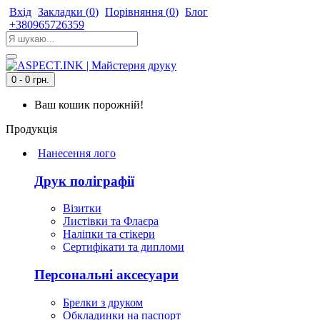
Вхід
Закладки (
0
)
Порівняння (
0
)
Блог
+380965726359
0 - 0 грн.
Ваш кошик порожній!
Продукція
Нанесення лого
Друк поліграфії
Візитки
Листівки та Флаєра
Наліпки та стікери
Сертифікати та дипломи
Персональні аксесуари
Брелки з друком
Обкладинки на паспорт