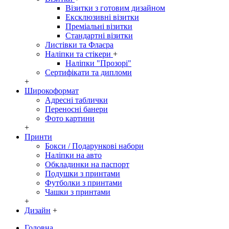
Візитки з готовим дизайном
Ексклюзивні візитки
Преміальні візитки
Стандартні візитки
Листівки та Флаєра
Наліпки та стікери
+
Наліпки "Прозорі"
Сертифікати та дипломи
+
Широкоформат
Адресні таблички
Переносні банери
Фото картини
+
Принти
Бокси / Подарункові набори
Наліпки на авто
Обкладинки на паспорт
Подушки з принтами
Футболки з принтами
Чашки з принтами
+
Дизайн
+
Головна