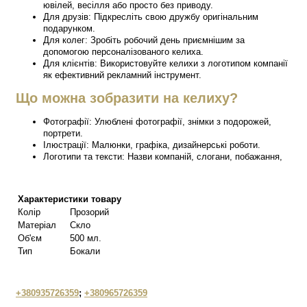
ювілей, весілля або просто без приводу.
Для друзів: Підкресліть свою дружбу оригінальним
подарунком.
Для колег: Зробіть робочий день приємнішим за
допомогою персоналізованого келиха.
Для клієнтів: Використовуйте келихи з логотипом компанії
як ефективний рекламний інструмент.
Що можна зобразити на келиху?
Фотографії: Улюблені фотографії, знімки з подорожей,
портрети.
Ілюстрації: Малюнки, графіка, дизайнерські роботи.
Логотипи та тексти: Назви компаній, слогани, побажання,
Характеристики товару
Колір
Прозорий
Матеріал
Скло
Об'єм
500 мл.
Тип
Бокали
+380935726359
;
+380965726359