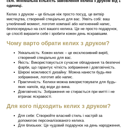
склі. Мінімальна кількість замовлення келиха з друком від 1
одиниці.
Келих з друком – це більше ніж просто посуд, це витвір
мистецтва, створений спеціально для вас. Уявіть собі: ваш
улюблений момент, логотип компанії або натхненний напис,
безпосередньо на склі вашого келиха. Це не просто подарунок,
це спосіб виразити себе і зробити кожен день яскравішим.
Чому варто обрати келих з друком?
Унікальність: Кожен келих – це ексклюзивний виріб,
створений спеціально для вас.
Якість: Використовується сучасне обладнання та безпечні
фарби, що гарантує чіткість зображення і довговічність.
Широкі можливості дизайну: Можна нанести будь-яке
зображення, логотип або напис.
Практичність: Келихи можна використовувати для будь-
яких напоїв, від води до вина.
Довговічність: Зображення не стирається при митті і не
втрачає яскравості.
Для кого підходить келих з друком?
Для себе: Створюйте власний стиль і настрій за
допомогою персоналізованого келиха.
Для близьких: Це чудовий подарунок на день народження,