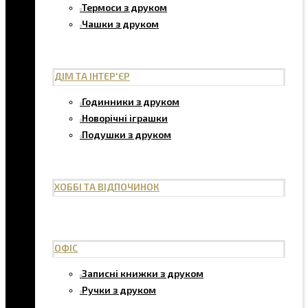
Термоси з друком
Чашки з друком
ДІМ ТА ІНТЕР'ЄР
Годинники з друком
Новорічні іграшки
Подушки з друком
ХОББІ ТА ВІДПОЧИНОК
ОФІС
Записні книжки з друком
Ручки з друком