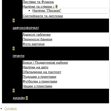
Листівки та Флаєра
Наліпки та стікери
+
Наліпки "Прозорі"
Сертифікати та дипломи
+
ШИРОКОФОРМАТ
Адресні таблички
Переносні банери
Фото картини
+
ПРИНТИ
Бокси / Подарункові набори
Наліпки на авто
Обкладинки на паспорт
Подушки з принтами
Футболки з принтами
Чашки з принтами
+
ДИЗАЙН
+
Головна