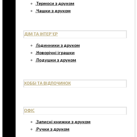
Термоси з друком
Чашки з друком
ДІМ ТА ІНТЕР'ЄР
Годинники з друком
Новорічні іграшки
Подушки з друком
ХОББІ ТА ВІДПОЧИНОК
ОФІС
Записні книжки з друком
Ручки з друком