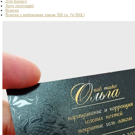
Для бізнесу
Друк поліграфії
Візитки
Візитки з вибірковим лаком 350 гр. (V-350L)