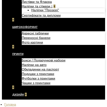
Листівки та Флаєра
Наліпки та стікери
+
Наліпки "Прозорі"
Сертифікати та дипломи
+
ШИРОКОФОРМАТ
Адресні таблички
Переносні банери
Фото картини
+
ПРИНТИ
Бокси / Подарункові набори
Наліпки на авто
Обкладинки на паспорт
Подушки з принтами
Футболки з принтами
Чашки з принтами
+
ДИЗАЙН
+
Головна