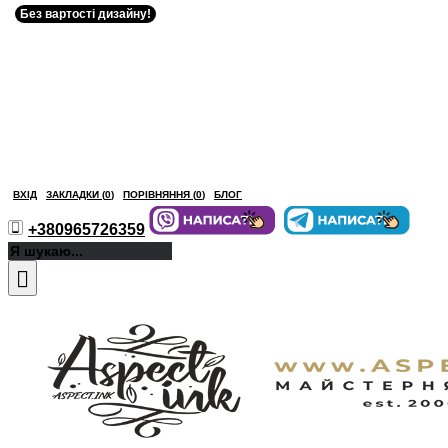
Без вартості дизайну!
ВХІД
ЗАКЛАДКИ (
0
)
ПОРІВНЯННЯ (
0
)
БЛОГ
+380965726359