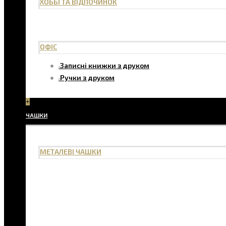
ХОББІ ТА ВІДПОЧИНОК
ОФІС
Записні книжки з друком
Ручки з друком
+
ЧАШКИ
МЕТАЛЕВІ ЧАШКИ