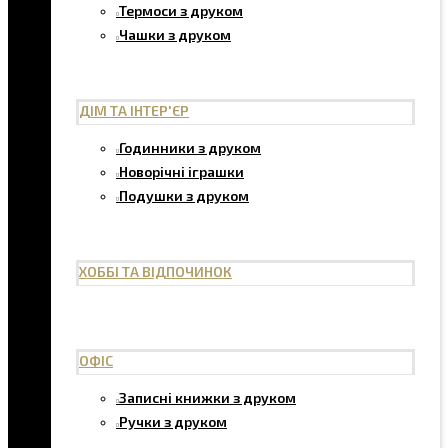
Термоси з друком
Чашки з друком
ДІМ ТА ІНТЕР'ЄР
Годинники з друком
Новорічні іграшки
Подушки з друком
ХОББІ ТА ВІДПОЧИНОК
ОФІС
Записні книжки з друком
Ручки з друком