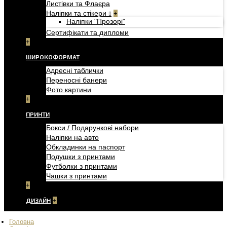
Листівки та Флаєра
Наліпки та стікери
+
Наліпки "Прозорі"
Сертифікати та дипломи
+
ШИРОКОФОРМАТ
Адресні таблички
Переносні банери
Фото картини
+
ПРИНТИ
Бокси / Подарункові набори
Наліпки на авто
Обкладинки на паспорт
Подушки з принтами
Футболки з принтами
Чашки з принтами
+
ДИЗАЙН
+
Головна