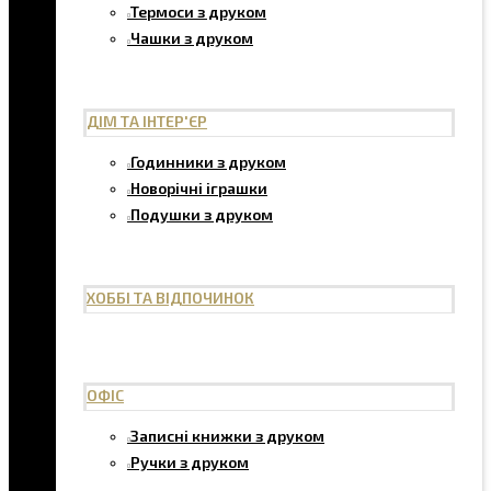
Термоси з друком
Чашки з друком
ДІМ ТА ІНТЕР'ЄР
Годинники з друком
Новорічні іграшки
Подушки з друком
ХОББІ ТА ВІДПОЧИНОК
ОФІС
Записні книжки з друком
Ручки з друком