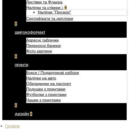
Листівки та Флаєра
Наліпки та стікери
+
Наліпки "Прозорі"
Сертифікати та дипломи
+
ШИРОКОФОРМАТ
Адресні таблички
Переносні банери
Фото картини
+
ПРИНТИ
Бокси / Подарункові набори
Наліпки на авто
Обкладинки на паспорт
Подушки з принтами
Футболки з принтами
Чашки з принтами
+
ДИЗАЙН
+
Головна