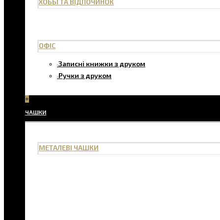
ХОББІ ТА ВІДПОЧИНОК
ОФІС
Записні книжки з друком
Ручки з друком
+
ЧАШКИ
МЕТАЛЕВІ ЧАШКИ