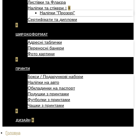
Листівки та Флаєра
Наліпки та стікери
+
Наліпки "Прозорі"
Сертифікати та дипломи
+
ШИРОКОФОРМАТ
Адресні таблички
Переносні банери
Фото картини
+
ПРИНТИ
Бокси / Подарункові набори
Наліпки на авто
Обкладинки на паспорт
Подушки з принтами
Футболки з принтами
Чашки з принтами
+
ДИЗАЙН
+
Головна