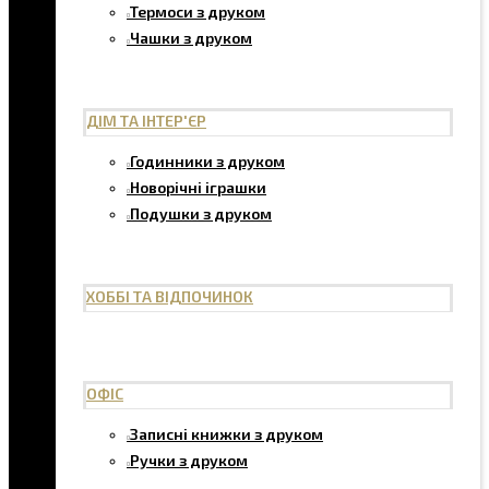
Термоси з друком
Чашки з друком
ДІМ ТА ІНТЕР'ЄР
Годинники з друком
Новорічні іграшки
Подушки з друком
ХОББІ ТА ВІДПОЧИНОК
ОФІС
Записні книжки з друком
Ручки з друком