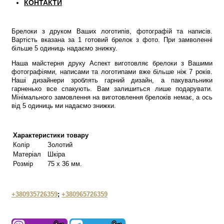
КОНТАКТИ
Брелоки з друком Ваших логотипів, фотографій та написів.
Вартість вказана за 1 готовий брелок з фото. При замволенні
більше 5 одиниць надаємо знижку.
Наша майстерня друку Аспект виготовляє брелоки з Вашими
фотографіями, написами та логотипами вже більше ніж 7 років.
Наші дизайнери зроблять гарний дизайн, а пакувальники
гарненько все спакують. Вам залишиться лише подарувати.
Мінімального замовлення на виготовлення брелоків немає, а ось
від 5 одиниць ми надаємо знижки.
Характеристики товару
Колір
Золотий
Матеріал
Шкіра
Розмір
75 х 36 мм.
+380935726359
;
+380965726359