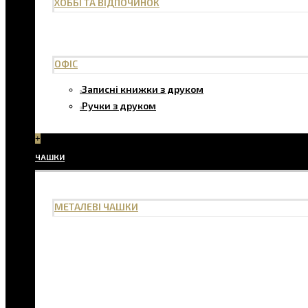
ХОББІ ТА ВІДПОЧИНОК
ОФІС
Записні книжки з друком
Ручки з друком
+
ЧАШКИ
МЕТАЛЕВІ ЧАШКИ