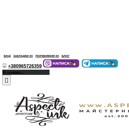
ВХІД
ЗАКЛАДКИ (
0
)
ПОРІВНЯННЯ (
0
)
БЛОГ
+380965726359