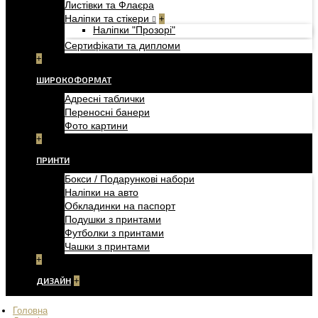
Листівки та Флаєра
Наліпки та стікери
+
Наліпки "Прозорі"
Сертифікати та дипломи
+
ШИРОКОФОРМАТ
Адресні таблички
Переносні банери
Фото картини
+
ПРИНТИ
Бокси / Подарункові набори
Наліпки на авто
Обкладинки на паспорт
Подушки з принтами
Футболки з принтами
Чашки з принтами
+
ДИЗАЙН
+
Головна