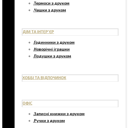
Термоси з друком
Чашки з друком
ДІМ ТА ІНТЕР'ЄР
Годинники з друком
Новорічні іграшки
Подушки з друком
ХОББІ ТА ВІДПОЧИНОК
ОФІС
Записні книжки з друком
Ручки з друком