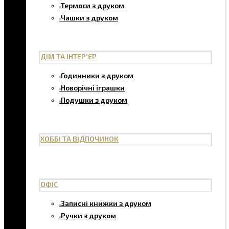
Термоси з друком
Чашки з друком
ДІМ ТА ІНТЕР'ЄР
Годинники з друком
Новорічні іграшки
Подушки з друком
ХОББІ ТА ВІДПОЧИНОК
ОФІС
Записні книжки з друком
Ручки з друком