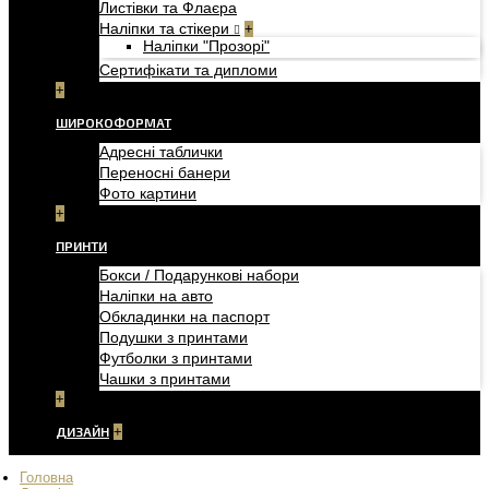
Листівки та Флаєра
Наліпки та стікери
+
Наліпки "Прозорі"
Сертифікати та дипломи
+
ШИРОКОФОРМАТ
Адресні таблички
Переносні банери
Фото картини
+
ПРИНТИ
Бокси / Подарункові набори
Наліпки на авто
Обкладинки на паспорт
Подушки з принтами
Футболки з принтами
Чашки з принтами
+
ДИЗАЙН
+
Головна