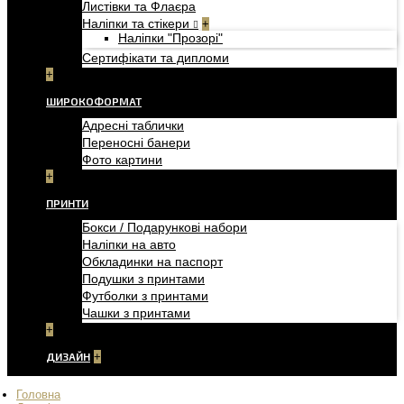
Листівки та Флаєра
Наліпки та стікери
+
Наліпки "Прозорі"
Сертифікати та дипломи
+
ШИРОКОФОРМАТ
Адресні таблички
Переносні банери
Фото картини
+
ПРИНТИ
Бокси / Подарункові набори
Наліпки на авто
Обкладинки на паспорт
Подушки з принтами
Футболки з принтами
Чашки з принтами
+
ДИЗАЙН
+
Головна