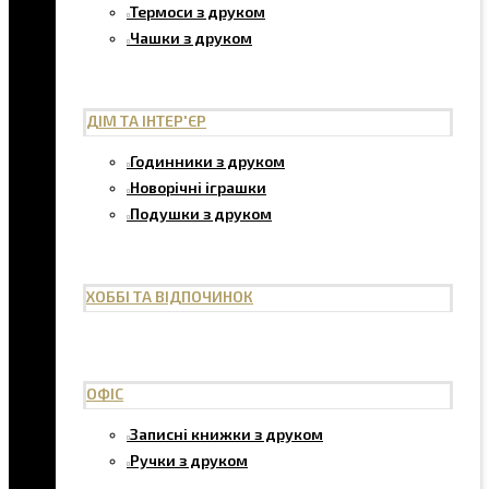
Термоси з друком
Чашки з друком
ДІМ ТА ІНТЕР'ЄР
Годинники з друком
Новорічні іграшки
Подушки з друком
ХОББІ ТА ВІДПОЧИНОК
ОФІС
Записні книжки з друком
Ручки з друком