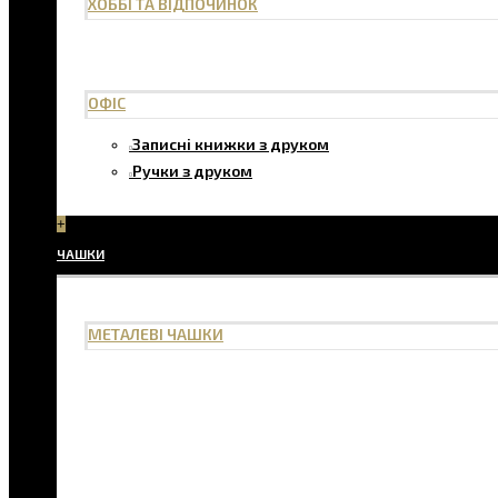
ХОББІ ТА ВІДПОЧИНОК
ОФІС
Записні книжки з друком
Ручки з друком
+
ЧАШКИ
МЕТАЛЕВІ ЧАШКИ