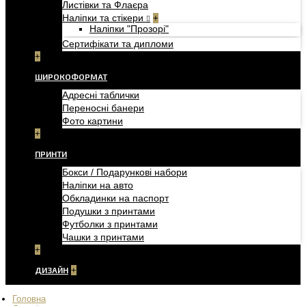
Листівки та Флаєра
Наліпки та стікери
+
Наліпки "Прозорі"
Сертифікати та дипломи
+
ШИРОКОФОРМАТ
Адресні таблички
Переносні банери
Фото картини
+
ПРИНТИ
Бокси / Подарункові набори
Наліпки на авто
Обкладинки на паспорт
Подушки з принтами
Футболки з принтами
Чашки з принтами
+
ДИЗАЙН
+
Головна