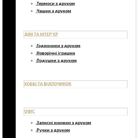
Термоси з друком
Чашки з друком
ДІМ ТА ІНТЕР'ЄР
Годинники з друком
Новорічні іграшки
Подушки з друком
ХОББІ ТА ВІДПОЧИНОК
ОФІС
Записні книжки з друком
Ручки з друком