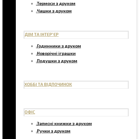
Термоси з друком
Чашки з друком
ДІМ ТА ІНТЕР'ЄР
Годинники з друком
Новорічні іграшки
Подушки з друком
ХОББІ ТА ВІДПОЧИНОК
ОФІС
Записні книжки з друком
Ручки з друком