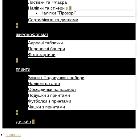
Листівки та Флаєра
Наліпки та стікери
+
Наліпки "Прозорі"
Сертифікати та дипломи
+
ШИРОКОФОРМАТ
Адресні таблички
Переносні банери
Фото картини
+
ПРИНТИ
Бокси / Подарункові набори
Наліпки на авто
Обкладинки на паспорт
Подушки з принтами
Футболки з принтами
Чашки з принтами
+
ДИЗАЙН
+
Головна