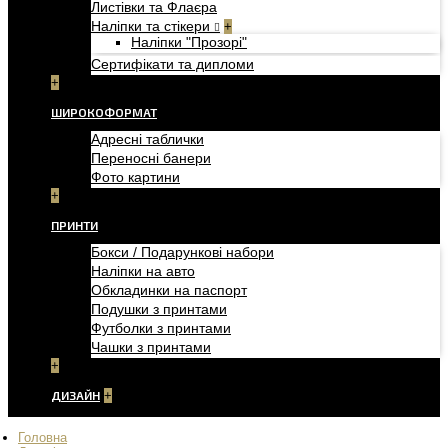
Листівки та Флаєра
Наліпки та стікери
+
Наліпки "Прозорі"
Сертифікати та дипломи
+
ШИРОКОФОРМАТ
Адресні таблички
Переносні банери
Фото картини
+
ПРИНТИ
Бокси / Подарункові набори
Наліпки на авто
Обкладинки на паспорт
Подушки з принтами
Футболки з принтами
Чашки з принтами
+
ДИЗАЙН
+
Головна