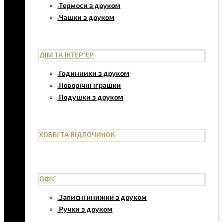
Термоси з друком
Чашки з друком
ДІМ ТА ІНТЕР'ЄР
Годинники з друком
Новорічні іграшки
Подушки з друком
ХОББІ ТА ВІДПОЧИНОК
ОФІС
Записні книжки з друком
Ручки з друком