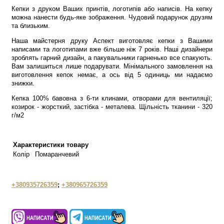
Кепки з друком Ваших принтів, логотипів або написів. На кепку
можна нанести будь-яке зображення. Чудовий подарунок друзям
та близьким.
Наша майстерня друку Аспект виготовляє кепки з Вашими
написами та логотипами вже більше ніж 7 років. Наші дизайнери
зроблять гарний дизайн, а пакувальники гарненько все спакують.
Вам залишиться лише подарувати. Мінімального замовлення на
виготовлення кепок немає, а ось від 5 одиниць ми надаємо
знижки.
Кепка 100% бавовна з 6-ти клинами, отворами для вентиляції;
козирок - жорсткий, застібка - металева. Щільність тканини - 320
г/м2
Характеристики товару
Колір
Помаранчевий
+380935726359
;
+380965726359