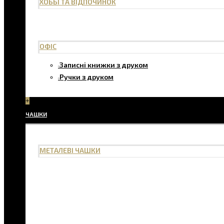
ХОББІ ТА ВІДПОЧИНОК
ОФІС
Записні книжки з друком
Ручки з друком
+
ЧАШКИ
МЕТАЛЕВІ ЧАШКИ