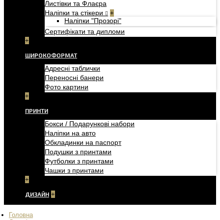
Листівки та Флаєра
Наліпки та стікери
+
Наліпки "Прозорі"
Сертифікати та дипломи
+
ШИРОКОФОРМАТ
Адресні таблички
Переносні банери
Фото картини
+
ПРИНТИ
Бокси / Подарункові набори
Наліпки на авто
Обкладинки на паспорт
Подушки з принтами
Футболки з принтами
Чашки з принтами
+
ДИЗАЙН
+
Головна