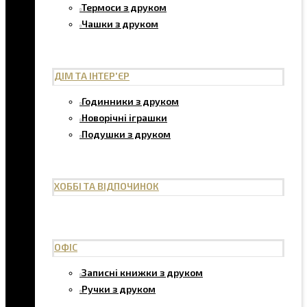
Термоси з друком
Чашки з друком
ДІМ ТА ІНТЕР'ЄР
Годинники з друком
Новорічні іграшки
Подушки з друком
ХОББІ ТА ВІДПОЧИНОК
ОФІС
Записні книжки з друком
Ручки з друком