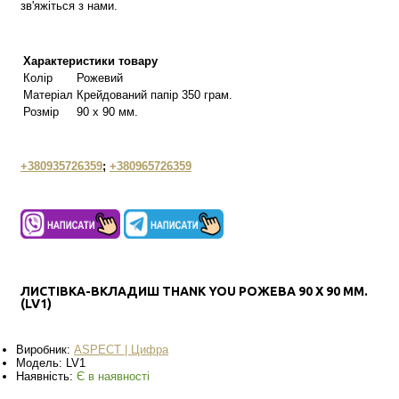
зв'яжіться з нами.
Характеристики товару
Колір
Рожевий
Матеріал
Крейдований папір 350 грам.
Розмір
90 х 90 мм.
+380935726359
;
+380965726359
ЛИСТІВКА-ВКЛАДИШ THANK YOU РОЖЕВА 90 Х 90 ММ.
(LV1)
Виробник:
АSPECT | Цифра
Модель:
LV1
Наявність:
Є в наявності