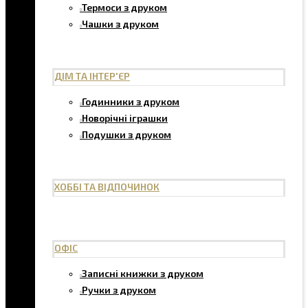
Термоси з друком
Чашки з друком
ДІМ ТА ІНТЕР'ЄР
Годинники з друком
Новорічні іграшки
Подушки з друком
ХОББІ ТА ВІДПОЧИНОК
ОФІС
Записні книжки з друком
Ручки з друком