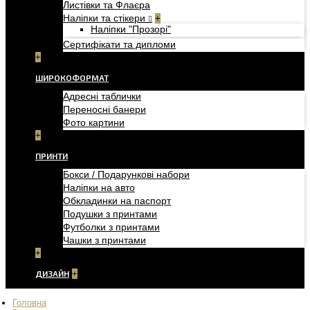
Листівки та Флаєра
Наліпки та стікери
+
Наліпки "Прозорі"
Сертифікати та дипломи
+
ШИРОКОФОРМАТ
Адресні таблички
Переносні банери
Фото картини
+
ПРИНТИ
Бокси / Подарункові набори
Наліпки на авто
Обкладинки на паспорт
Подушки з принтами
Футболки з принтами
Чашки з принтами
+
ДИЗАЙН
+
Головна