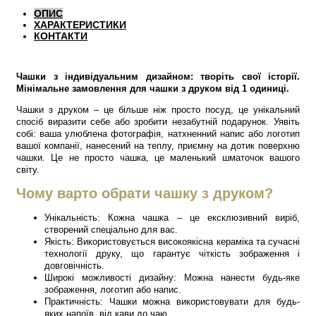
ОПИС
ХАРАКТЕРИСТИКИ
КОНТАКТИ
Чашки з індивідуальним дизайном: творіть свої історії.
Мінімальне замовлення для чашки з друком від 1 одиниці.
Чашки з друком – це більше ніж просто посуд, це унікальний
спосіб виразити себе або зробити незабутній подарунок. Уявіть
собі: ваша улюблена фотографія, натхненний напис або логотип
вашої компанії, нанесений на теплу, приємну на дотик поверхню
чашки. Це не просто чашка, це маленький шматочок вашого
світу.
Чому варто обрати чашку з друком?
Унікальність: Кожна чашка – це ексклюзивний виріб,
створений спеціально для вас.
Якість: Використовується високоякісна кераміка та сучасні
технології друку, що гарантує чіткість зображення і
довговічність.
Широкі можливості дизайну: Можна нанести будь-яке
зображення, логотип або напис.
Практичність: Чашки можна використовувати для будь-
яких напоїв, від кави до чаю.