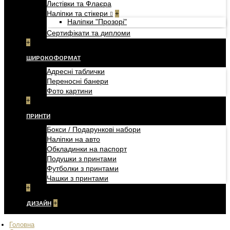
Листівки та Флаєра
Наліпки та стікери
+
Наліпки "Прозорі"
Сертифікати та дипломи
+
ШИРОКОФОРМАТ
Адресні таблички
Переносні банери
Фото картини
+
ПРИНТИ
Бокси / Подарункові набори
Наліпки на авто
Обкладинки на паспорт
Подушки з принтами
Футболки з принтами
Чашки з принтами
+
ДИЗАЙН
+
Головна