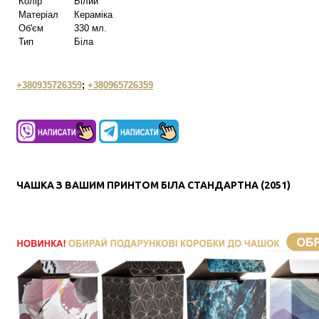
Колір
Білий
Матеріал
Кераміка
Об'єм
330 мл.
Тип
Біла
+380935726359
;
+380965726359
ЧАШКА З ВАШИМ ПРИНТОМ БІЛА СТАНДАРТНА (2051)