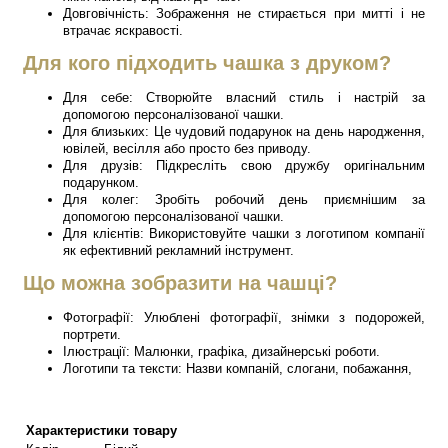
Довговічність: Зображення не стирається при митті і не
втрачає яскравості.
Для кого підходить чашка з друком?
Для себе: Створюйте власний стиль і настрій за
допомогою персоналізованої чашки.
Для близьких: Це чудовий подарунок на день народження,
ювілей, весілля або просто без приводу.
Для друзів: Підкресліть свою дружбу оригінальним
подарунком.
Для колег: Зробіть робочий день приємнішим за
допомогою персоналізованої чашки.
Для клієнтів: Використовуйте чашки з логотипом компанії
як ефективний рекламний інструмент.
Що можна зобразити на чашці?
Фотографії: Улюблені фотографії, знімки з подорожей,
портрети.
Ілюстрації: Малюнки, графіка, дизайнерські роботи.
Логотипи та тексти: Назви компаній, слогани, побажання,
Характеристики товару