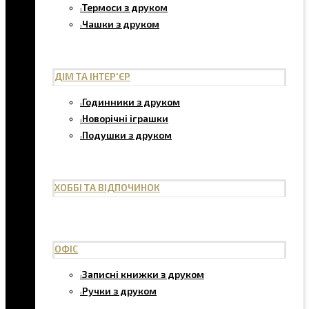
Термоси з друком
Чашки з друком
ДІМ ТА ІНТЕР'ЄР
Годинники з друком
Новорічні іграшки
Подушки з друком
ХОББІ ТА ВІДПОЧИНОК
ОФІС
Записні книжки з друком
Ручки з друком