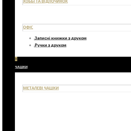
ХОББІ ТА ВІДПОЧИНОК
ОФІС
Записні книжки з друком
Ручки з друком
+
ЧАШКИ
МЕТАЛЕВІ ЧАШКИ