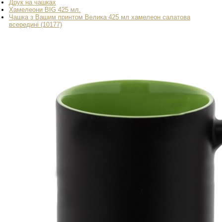
Друк на чашках
Хамелеони BIG 425 мл.
Чашка з Вашим принтом Велика 425 мл хамелеон салатова
всередині (10177)