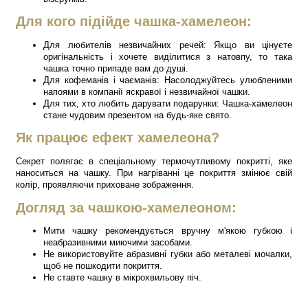
Для кого підійде чашка-хамелеон:
Для любителів незвичайних речей: Якщо ви цінуєте
оригінальність і хочете виділитися з натовпу, то така
чашка точно припаде вам до душі.
Для кофеманів і чаєманів: Насолоджуйтесь улюбленими
напоями в компанії яскравої і незвичайної чашки.
Для тих, хто любить дарувати подарунки: Чашка-хамелеон
стане чудовим презентом на будь-яке свято.
Як працює ефект хамелеона?
Секрет полягає в спеціальному термочутливому покритті, яке
наноситься на чашку. При нагріванні це покриття змінює свій
колір, проявляючи приховане зображення.
Догляд за чашкою-хамелеоном:
Мити чашку рекомендується вручну м'якою губкою і
неабразивними миючими засобами.
Не використовуйте абразивні губки або металеві мочалки,
щоб не пошкодити покриття.
Не ставте чашку в мікрохвильову піч.