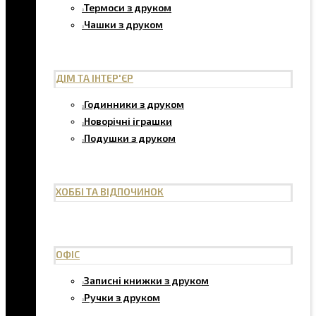
Термоси з друком
Чашки з друком
ДІМ ТА ІНТЕР'ЄР
Годинники з друком
Новорічні іграшки
Подушки з друком
ХОББІ ТА ВІДПОЧИНОК
ОФІС
Записні книжки з друком
Ручки з друком