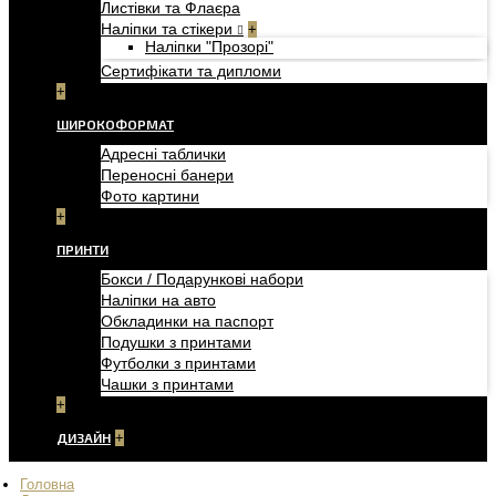
Листівки та Флаєра
Наліпки та стікери
+
Наліпки "Прозорі"
Сертифікати та дипломи
+
ШИРОКОФОРМАТ
Адресні таблички
Переносні банери
Фото картини
+
ПРИНТИ
Бокси / Подарункові набори
Наліпки на авто
Обкладинки на паспорт
Подушки з принтами
Футболки з принтами
Чашки з принтами
+
ДИЗАЙН
+
Головна