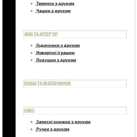
Термоси з друком
Чашки з друком
ДІМ ТА ІНТЕР'ЄР
Годинники з друком
Новорічні іграшки
Подушки з друком
ХОББІ ТА ВІДПОЧИНОК
ОФІС
Записні книжки з друком
Ручки з друком