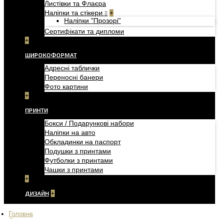
Листівки та Флаєра
Наліпки та стікери
+
Наліпки "Прозорі"
Сертифікати та дипломи
+
ШИРОКОФОРМАТ
Адресні таблички
Переносні банери
Фото картини
+
ПРИНТИ
Бокси / Подарункові набори
Наліпки на авто
Обкладинки на паспорт
Подушки з принтами
Футболки з принтами
Чашки з принтами
+
ДИЗАЙН
+
Головна