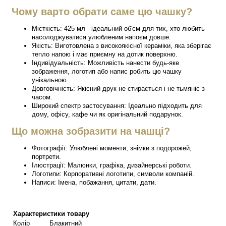
Чому варто обрати саме цю чашку?
Місткість: 425 мл - ідеальний об'єм для тих, хто любить
насолоджуватися улюбленим напоєм довше.
Якість: Виготовлена з високоякісної кераміки, яка зберігає
тепло напою і має приємну на дотик поверхню.
Індивідуальність: Можливість нанести будь-яке
зображення, логотип або напис робить цю чашку
унікальною.
Довговічність: Якісний друк не стирається і не тьмяніє з
часом.
Широкий спектр застосування: Ідеально підходить для
дому, офісу, кафе чи як оригінальний подарунок.
Що можна зобразити на чашці?
Фотографії: Улюблені моменти, знімки з подорожей,
портрети.
Ілюстрації: Малюнки, графіка, дизайнерські роботи.
Логотипи: Корпоративні логотипи, символи компаній.
Написи: Імена, побажання, цитати, дати.
Характеристики товару
Колір
Блакитний