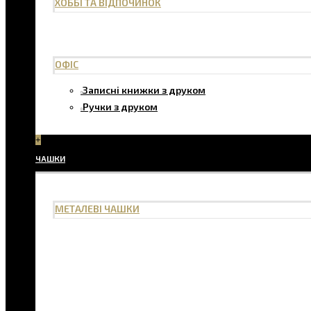
ХОББІ ТА ВІДПОЧИНОК
ОФІС
Записні книжки з друком
Ручки з друком
+
ЧАШКИ
МЕТАЛЕВІ ЧАШКИ