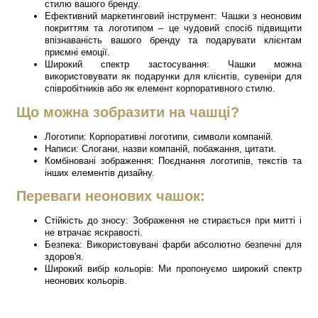
стилю вашого бренду.
Ефективний маркетинговий інструмент: Чашки з неоновим
покриттям та логотипом – це чудовий спосіб підвищити
впізнаваність вашого бренду та подарувати клієнтам
приємні емоції.
Широкий спектр застосування: Чашки можна
використовувати як подарунки для клієнтів, сувеніри для
співробітників або як елемент корпоративного стилю.
Що можна зобразити на чашці?
Логотипи: Корпоративні логотипи, символи компаній.
Написи: Слогани, назви компаній, побажання, цитати.
Комбіновані зображення: Поєднання логотипів, текстів та
інших елементів дизайну.
Переваги неонових чашок:
Стійкість до зносу: Зображення не стирається при митті і
не втрачає яскравості.
Безпека: Використовувані фарби абсолютно безпечні для
здоров'я.
Широкий вибір кольорів: Ми пропонуємо широкий спектр
неонових кольорів.