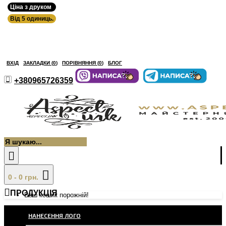
Ціна з друком
Від 5 одиниць.
ВХІД
ЗАКЛАДКИ (
0
)
ПОРІВНЯННЯ (
0
)
БЛОГ
+380965726359
0 - 0 грн.
ПРОДУКЦІЯ
Ваш кошик порожній!
НАНЕСЕННЯ ЛОГО