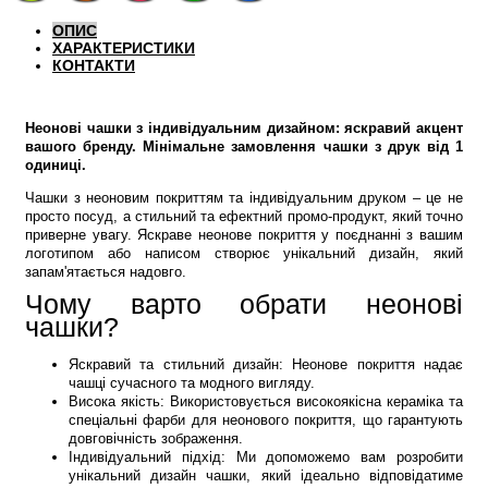
ОПИС
ХАРАКТЕРИСТИКИ
КОНТАКТИ
Неонові чашки з індивідуальним дизайном: яскравий акцент
вашого бренду. Мінімальне замовлення чашки з друк від 1
одиниці.
Чашки з неоновим покриттям та індивідуальним друком – це не
просто посуд, а стильний та ефектний промо-продукт, який точно
приверне увагу. Яскраве неонове покриття у поєднанні з вашим
логотипом або написом створює унікальний дизайн, який
запам'ятається надовго.
Чому варто обрати неонові
чашки?
Яскравий та стильний дизайн: Неонове покриття надає
чашці сучасного та модного вигляду.
Висока якість: Використовується високоякісна кераміка та
спеціальні фарби для неонового покриття, що гарантують
довговічність зображення.
Індивідуальний підхід: Ми допоможемо вам розробити
унікальний дизайн чашки, який ідеально відповідатиме