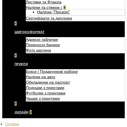
Листівки та Флаєра
Наліпки та стікери
+
Наліпки "Прозорі"
Сертифікати та дипломи
+
ШИРОКОФОРМАТ
Адресні таблички
Переносні банери
Фото картини
+
ПРИНТИ
Бокси / Подарункові набори
Наліпки на авто
Обкладинки на паспорт
Подушки з принтами
Футболки з принтами
Чашки з принтами
+
ДИЗАЙН
+
Головна