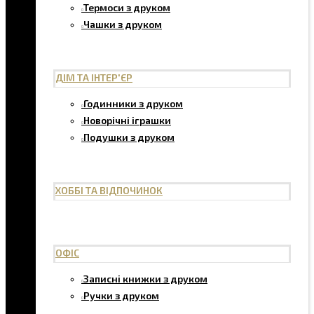
Термоси з друком
Чашки з друком
ДІМ ТА ІНТЕР'ЄР
Годинники з друком
Новорічні іграшки
Подушки з друком
ХОББІ ТА ВІДПОЧИНОК
ОФІС
Записні книжки з друком
Ручки з друком