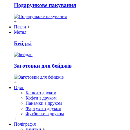
Подарункове пакування
+
Пазли
+
Метал
Бейджі
Заготовки для бейджів
+
Одяг
Кепки з друком
Кофти з друком
Панамки з друком
Фартухи з друком
Футболки з друком
+
Поліграфія
Візитки
+