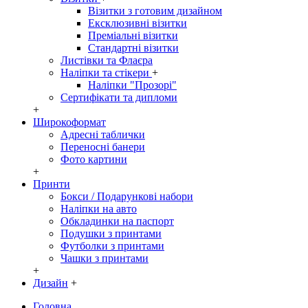
Візитки з готовим дизайном
Ексклюзивні візитки
Преміальні візитки
Стандартні візитки
Листівки та Флаєра
Наліпки та стікери
+
Наліпки "Прозорі"
Сертифікати та дипломи
+
Широкоформат
Адресні таблички
Переносні банери
Фото картини
+
Принти
Бокси / Подарункові набори
Наліпки на авто
Обкладинки на паспорт
Подушки з принтами
Футболки з принтами
Чашки з принтами
+
Дизайн
+
Головна