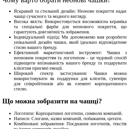
Яскравий та стильний дизайн: Неонове покриття надає
чашці сучасного та модного вигляду.
Висока якість: Використовується високоякісна кераміка
та спеціальні фарби для неонового покриття, що
гарантують довговічність зображення.
Індивідуальний підхід: Ми допоможемо вам розробити
унікальний дизайн чашки, який ідеально відповідатиме
стилю вашого бренду.
Ефективний маркетинговий інструмент: Чашки з
неоновим покриттям та логотипом – це чудовий спосіб
підвищити впізнаваність вашого бренду та подарувати
клієнтам приємні емоції.
Широкий спектр застосування: Чашки можна
використовувати як подарунки для клієнтів, сувеніри
для співробітників або як елемент корпоративного
стилю.
Що можна зобразити на чашці?
Логотипи: Корпоративні логотипи, символи компаній.
Написи: Слогани, назви компаній, побажання, цитати.
Комбіновані зображення: Поєднання логотипів, текстів
та інших елементів дизайну.