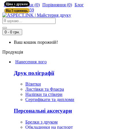
Ціна з друком
Вхід
Закладки (
0
)
Порівняння (
0
)
Блог
+380965726359
Від 5 одиниць.
0 - 0 грн.
Ваш кошик порожній!
Продукція
Нанесення лого
Друк поліграфії
Візитки
Листівки та Флаєра
Наліпки та стікери
Сертифікати та дипломи
Персональні аксесуари
Брелки з друком
Обкладинки на паспорт