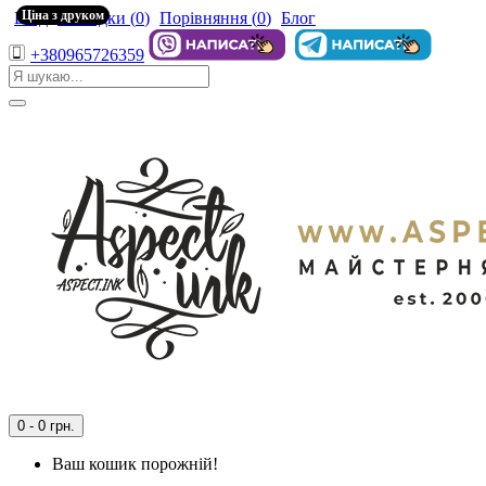
Ціна з друком
Вхід
Закладки (
0
)
Порівняння (
0
)
Блог
+380965726359
0 - 0 грн.
Ваш кошик порожній!