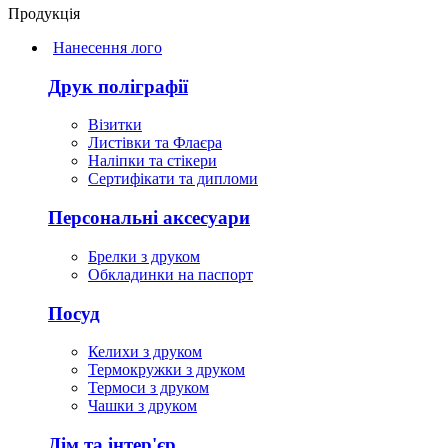
Продукція
Нанесення лого
Друк поліграфії
Візитки
Листівки та Флаєра
Наліпки та стікери
Сертифікати та дипломи
Персональні аксесуари
Брелки з друком
Обкладинки на паспорт
Посуд
Келихи з друком
Термокружки з друком
Термоси з друком
Чашки з друком
Дім та інтер'єр