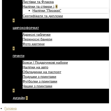
Листівки та Флаєра
Наліпки та стікери
+
Наліпки "Прозорі"
Сертифікати та дипломи
+
ШИРОКОФОРМАТ
Адресні таблички
Переносні банери
Фото картини
+
ПРИНТИ
Бокси / Подарункові набори
Наліпки на авто
Обкладинки на паспорт
Подушки з принтами
Футболки з принтами
Чашки з принтами
+
ДИЗАЙН
+
Головна