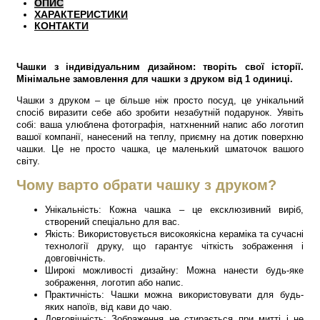
ОПИС
ХАРАКТЕРИСТИКИ
КОНТАКТИ
Чашки з індивідуальним дизайном: творіть свої історії.
Мінімальне замовлення для чашки з друком від 1 одиниці.
Чашки з друком – це більше ніж просто посуд, це унікальний
спосіб виразити себе або зробити незабутній подарунок. Уявіть
собі: ваша улюблена фотографія, натхненний напис або логотип
вашої компанії, нанесений на теплу, приємну на дотик поверхню
чашки. Це не просто чашка, це маленький шматочок вашого
світу.
Чому варто обрати чашку з друком?
Унікальність: Кожна чашка – це ексклюзивний виріб,
створений спеціально для вас.
Якість: Використовується високоякісна кераміка та сучасні
технології друку, що гарантує чіткість зображення і
довговічність.
Широкі можливості дизайну: Можна нанести будь-яке
зображення, логотип або напис.
Практичність: Чашки можна використовувати для будь-
яких напоїв, від кави до чаю.
Довговічність: Зображення не стирається при митті і не