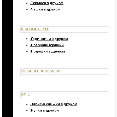
Термоси з друком
Чашки з друком
ДІМ ТА ІНТЕР'ЄР
Годинники з друком
Новорічні іграшки
Подушки з друком
ХОББІ ТА ВІДПОЧИНОК
ОФІС
Записні книжки з друком
Ручки з друком