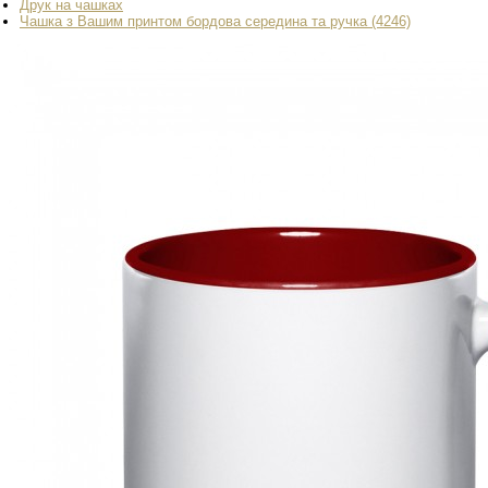
Друк на чашках
Чашка з Вашим принтом бордова середина та ручка (4246)