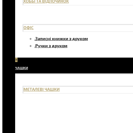
ХОББІ ТА ВІДПОЧИНОК
ОФІС
Записні книжки з друком
Ручки з друком
+
ЧАШКИ
МЕТАЛЕВІ ЧАШКИ