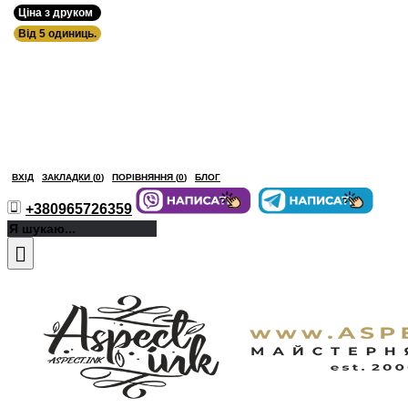
Ціна з друком
Від 5 одиниць.
ВХІД
ЗАКЛАДКИ (
0
)
ПОРІВНЯННЯ (
0
)
БЛОГ
+380965726359