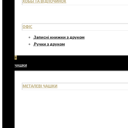
ХОББІ ТА ВІДПОЧИНОК
ОФІС
Записні книжки з друком
Ручки з друком
+
ЧАШКИ
МЕТАЛЕВІ ЧАШКИ