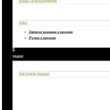
ХОББІ ТА ВІДПОЧИНОК
ОФІС
Записні книжки з друком
Ручки з друком
+
ЧАШКИ
МЕТАЛЕВІ ЧАШКИ