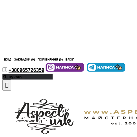
ВХІД
ЗАКЛАДКИ (
0
)
ПОРІВНЯННЯ (
0
)
БЛОГ
+380965726359