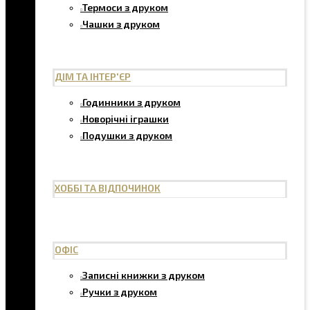
Термоси з друком
Чашки з друком
ДІМ ТА ІНТЕР'ЄР
Годинники з друком
Новорічні іграшки
Подушки з друком
ХОББІ ТА ВІДПОЧИНОК
ОФІС
Записні книжки з друком
Ручки з друком