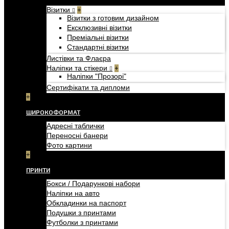
Візитки
+
Візитки з готовим дизайном
Ексклюзивні візитки
Преміальні візитки
Стандартні візитки
Листівки та Флаєра
Наліпки та стікери
+
Наліпки "Прозорі"
Сертифікати та дипломи
+
ШИРОКОФОРМАТ
Адресні таблички
Переносні банери
Фото картини
+
ПРИНТИ
Бокси / Подарункові набори
Наліпки на авто
Обкладинки на паспорт
Подушки з принтами
Футболки з принтами