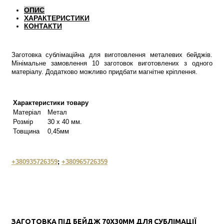
ОПИС
ХАРАКТЕРИСТИКИ
КОНТАКТИ
Заготовка сублімаційна для виготовлення металевих бейджів.
Мінімальне замовлення 10 заготовок виготовлених з одного
матеріалу. Додатково можливо придбати магнітне кріплення.
Характеристики товару
Матеріал
Метал
Розмір
30 х 40 мм.
Товщина
0,45мм
+380935726359
;
+380965726359
ЗАГОТОВКА ПІД БЕЙДЖ 70Х30ММ ДЛЯ СУБЛІМАЦІЇ