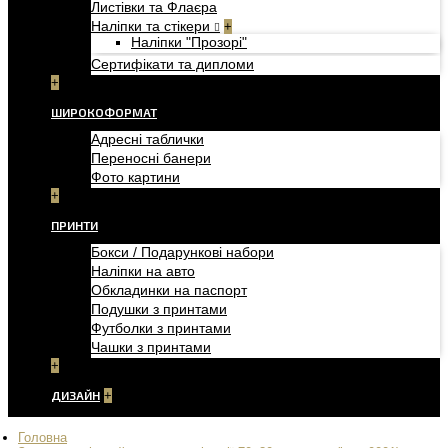
Листівки та Флаєра
Наліпки та стікери
+
Наліпки "Прозорі"
Сертифікати та дипломи
+
ШИРОКОФОРМАТ
Адресні таблички
Переносні банери
Фото картини
+
ПРИНТИ
Бокси / Подарункові набори
Наліпки на авто
Обкладинки на паспорт
Подушки з принтами
Футболки з принтами
Чашки з принтами
+
ДИЗАЙН
+
Головна