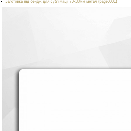
Заготовка під бейдж для сублімації 70х30мм метал (bage0001)