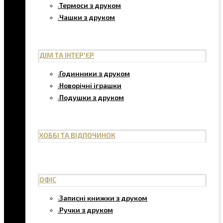
Термоси з друком
Чашки з друком
ДІМ ТА ІНТЕР'ЄР
Годинники з друком
Новорічні іграшки
Подушки з друком
ХОББІ ТА ВІДПОЧИНОК
ОФІС
Записні книжки з друком
Ручки з друком