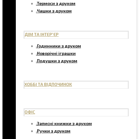
Термоси з друком
Чашки з друком
ДІМ ТА ІНТЕР'ЄР
Годинники з друком
Новорічні іграшки
Подушки з друком
ХОББІ ТА ВІДПОЧИНОК
ОФІС
Записні книжки з друком
Ручки з друком