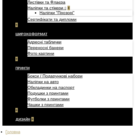
Листівки та Флаєра
Наліпки та стікери
+
Наліпки "Прозорі"
Сертифікати та дипломи
+
ШИРОКОФОРМАТ
Адресні таблички
Переносні банери
Фото картини
+
ПРИНТИ
Бокси / Подарункові набори
Наліпки на авто
Обкладинки на паспорт
Подушки з принтами
Футболки з принтами
Чашки з принтами
+
ДИЗАЙН
+
Головна