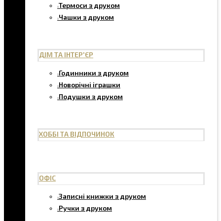
Термоси з друком
Чашки з друком
ДІМ ТА ІНТЕР'ЄР
Годинники з друком
Новорічні іграшки
Подушки з друком
ХОББІ ТА ВІДПОЧИНОК
ОФІС
Записні книжки з друком
Ручки з друком