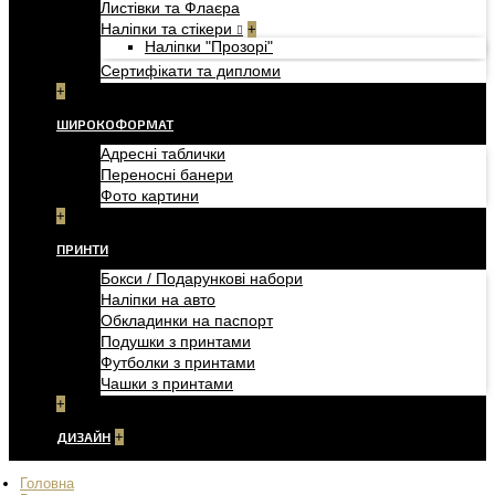
Листівки та Флаєра
Наліпки та стікери
+
Наліпки "Прозорі"
Сертифікати та дипломи
+
ШИРОКОФОРМАТ
Адресні таблички
Переносні банери
Фото картини
+
ПРИНТИ
Бокси / Подарункові набори
Наліпки на авто
Обкладинки на паспорт
Подушки з принтами
Футболки з принтами
Чашки з принтами
+
ДИЗАЙН
+
Головна