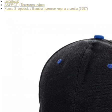
Виробник
ASPECT | Термотрансфер
Кепка Snapback з Вашим принтом чорна з синім (7987)