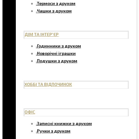
Термоси з друком
Чашки з друком
ДІМ ТА ІНТЕР'ЄР
Годинники з друком
Новорічні іграшки
Подушки з друком
ХОББІ ТА ВІДПОЧИНОК
ОФІС
Записні книжки з друком
Ручки з друком