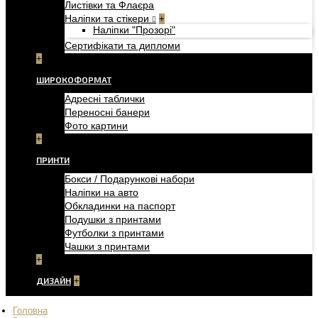
Листівки та Флаєра
Наліпки та стікери
+
Наліпки "Прозорі"
Сертифікати та дипломи
+
ШИРОКОФОРМАТ
Адресні таблички
Переносні банери
Фото картини
+
ПРИНТИ
Бокси / Подарункові набори
Наліпки на авто
Обкладинки на паспорт
Подушки з принтами
Футболки з принтами
Чашки з принтами
+
ДИЗАЙН
+
Головна