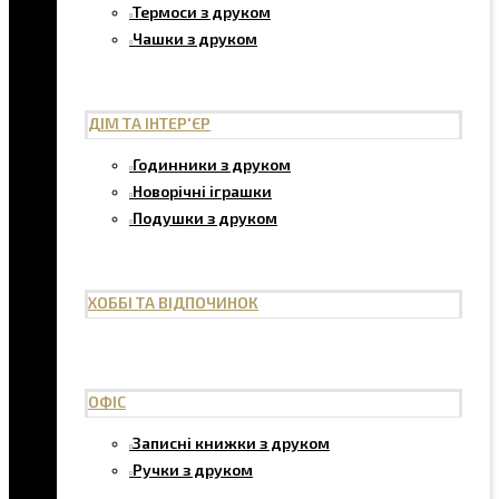
Термоси з друком
Чашки з друком
ДІМ ТА ІНТЕР'ЄР
Годинники з друком
Новорічні іграшки
Подушки з друком
ХОББІ ТА ВІДПОЧИНОК
ОФІС
Записні книжки з друком
Ручки з друком