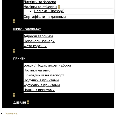
Листівки та Флаєра
Наліпки та стікери
+
Наліпки "Прозорі"
Сертифікати та дипломи
+
ШИРОКОФОРМАТ
Адресні таблички
Переносні банери
Фото картини
+
ПРИНТИ
Бокси / Подарункові набори
Наліпки на авто
Обкладинки на паспорт
Подушки з принтами
Футболки з принтами
Чашки з принтами
+
ДИЗАЙН
+
Головна