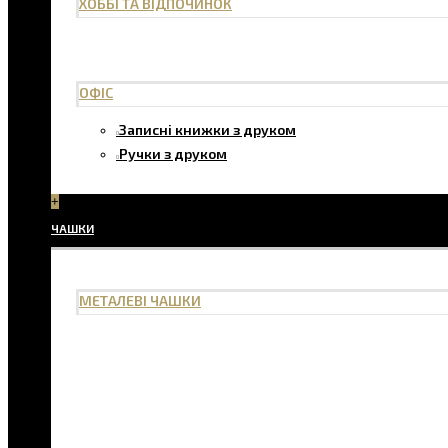
ХОББІ ТА ВІДПОЧИНОК
ОФІС
Записні книжки з друком
Ручки з друком
+
ЧАШКИ
МЕТАЛЕВІ ЧАШКИ