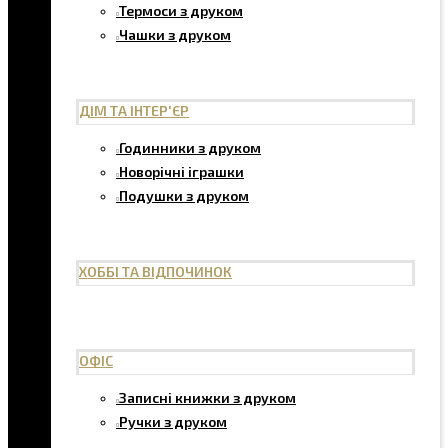
Термоси з друком
Чашки з друком
ДІМ ТА ІНТЕР'ЄР
Годинники з друком
Новорічні іграшки
Подушки з друком
ХОББІ ТА ВІДПОЧИНОК
ОФІС
Записні книжки з друком
Ручки з друком