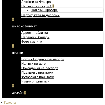
Листівки та Флаєра
Наліпки та стікери
+
Наліпки "Прозорі"
Сертифікати та дипломи
+
ШИРОКОФОРМАТ
Адресні таблички
Переносні банери
Фото картини
+
ПРИНТИ
Бокси / Подарункові набори
Наліпки на авто
Обкладинки на паспорт
Подушки з принтами
Футболки з принтами
Чашки з принтами
+
ДИЗАЙН
+
Головна