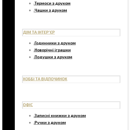
Термоси з друком
Чашки з друком
ДІМ ТА ІНТЕР'ЄР
Годинники з друком
Новорічні іграшки
Подушки з друком
ХОББІ ТА ВІДПОЧИНОК
ОФІС
Записні книжки з друком
Ручки з друком