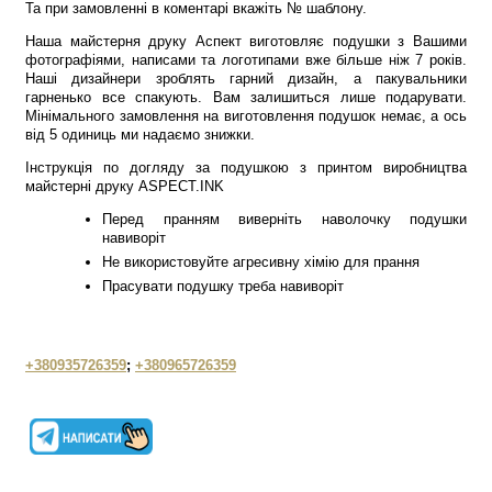
Та при замовленні в коментарі вкажіть № шаблону.
Наша майстерня друку Аспект виготовляє подушки з Вашими
фотографіями, написами та логотипами вже більше ніж 7 років.
Наші дизайнери зроблять гарний дизайн, а пакувальники
гарненько все спакують. Вам залишиться лише подарувати.
Мінімального замовлення на виготовлення подушок немає, а ось
від 5 одиниць ми надаємо знижки.
Інструкція по догляду за подушкою з принтом виробництва
майстерні друку ASPECT.INK
Перед пранням виверніть наволочку подушки
навиворіт
Не використовуйте агресивну хімію для прання
Прасувати подушку треба навиворіт
+380935726359
;
+380965726359