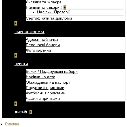
Листівки та Флаєра
Наліпки та стікери
+
Наліпки "Прозорі"
Сертифікати та дипломи
+
ШИРОКОФОРМАТ
Адресні таблички
Переносні банери
Фото картини
+
ПРИНТИ
Бокси / Подарункові набори
Наліпки на авто
Обкладинки на паспорт
Подушки з принтами
Футболки з принтами
Чашки з принтами
+
ДИЗАЙН
+
Головна