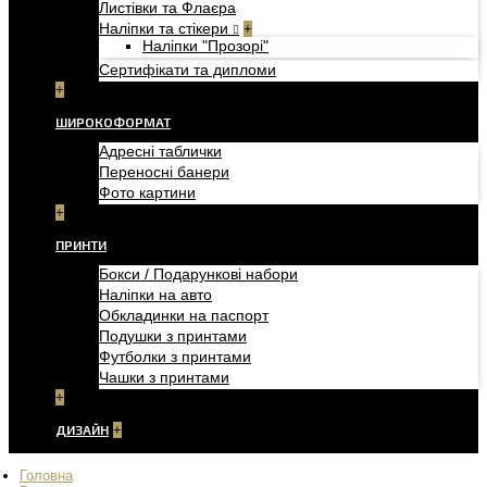
Листівки та Флаєра
Наліпки та стікери
+
Наліпки "Прозорі"
Сертифікати та дипломи
+
ШИРОКОФОРМАТ
Адресні таблички
Переносні банери
Фото картини
+
ПРИНТИ
Бокси / Подарункові набори
Наліпки на авто
Обкладинки на паспорт
Подушки з принтами
Футболки з принтами
Чашки з принтами
+
ДИЗАЙН
+
Головна