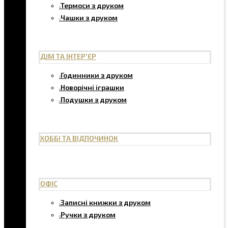
Термоси з друком
Чашки з друком
ДІМ ТА ІНТЕР'ЄР
Годинники з друком
Новорічні іграшки
Подушки з друком
ХОББІ ТА ВІДПОЧИНОК
ОФІС
Записні книжки з друком
Ручки з друком