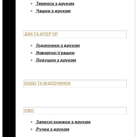
Термоси з друком
Чашки з друком
ДІМ ТА ІНТЕР'ЄР
Годинники з друком
Новорічні іграшки
Подушки з друком
ХОББІ ТА ВІДПОЧИНОК
ОФІС
Записні книжки з друком
Ручки з друком