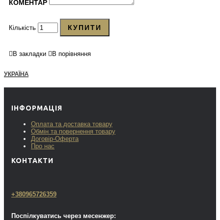
КОМЕНТАР
КУПИТИ
Кількість
В закладки
В порівняння
УКРАЇНА
ІНФОРМАЦІЯ
Оплата та доставка товару
Обмін та повернення товару
Договір-Оферта
Про нас
КОНТАКТИ
+380965726359
Поспілкуватись через месенжер: