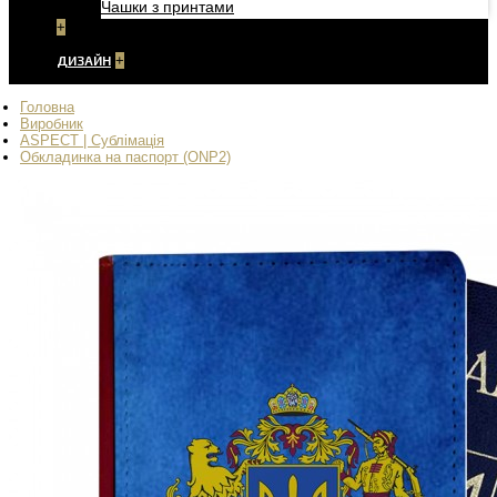
Чашки з принтами
+
ДИЗАЙН
+
Головна
Виробник
ASPECT | Сублімація
Обкладинка на паспорт (ONP2)