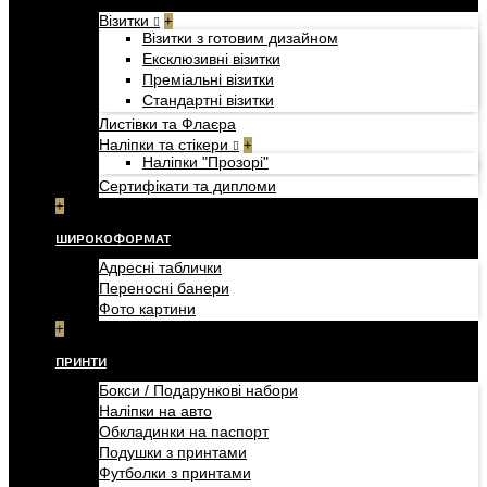
Візитки
+
Візитки з готовим дизайном
Ексклюзивні візитки
Преміальні візитки
Стандартні візитки
Листівки та Флаєра
Наліпки та стікери
+
Наліпки "Прозорі"
Сертифікати та дипломи
+
ШИРОКОФОРМАТ
Адресні таблички
Переносні банери
Фото картини
+
ПРИНТИ
Бокси / Подарункові набори
Наліпки на авто
Обкладинки на паспорт
Подушки з принтами
Футболки з принтами