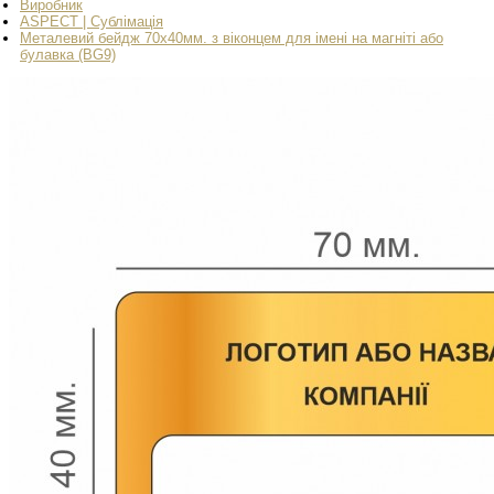
Виробник
ASPECT | Сублімація
Металевий бейдж 70x40мм. з віконцем для імені на магніті або
булавка (BG9)