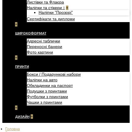
Листівки та Флаєра
Наліпки та стікери
+
Наліпки "Прозорі"
Сертифікати та дипломи
+
ШИРОКОФОРМАТ
Адресні таблички
Переносні банери
Фото картини
+
ПРИНТИ
Бокси / Подарункові набори
Наліпки на авто
Обкладинки на паспорт
Подушки з принтами
Футболки з принтами
Чашки з принтами
+
ДИЗАЙН
+
Головна