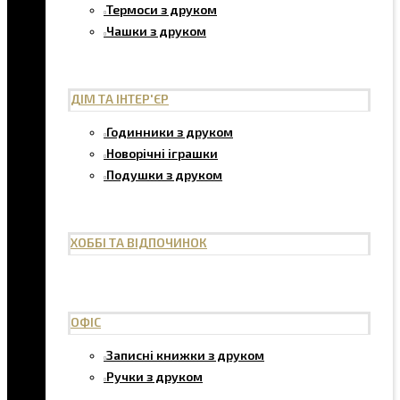
Термоси з друком
Чашки з друком
ДІМ ТА ІНТЕР'ЄР
Годинники з друком
Новорічні іграшки
Подушки з друком
ХОББІ ТА ВІДПОЧИНОК
ОФІС
Записні книжки з друком
Ручки з друком