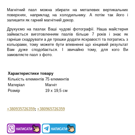
Магнітний пазл можна збирати на металевих вертикальних
поверхнях, наприклад на холодильнику. А потім так його і
залишити як гарний магнітний декор.
Друкуємо на пазлах Ваші чудові фотографії. Наша майстерня
займається виготовленням пазлів більше 7 років і знає як
гарніше скадрувати а де трошки додати яскравості та погратись з
кольорами, тому можете бути впевненні що кінцевий результат
Вам дуже сподобається. І звичайно тому, для кого Ви
замовляєте пазл з фото.
Характеристики товару
Кількість елементів
75 елементів
Матеріал
Магніт
Розмір
19 х 19,5 см
+380935726359
;
+380965726359