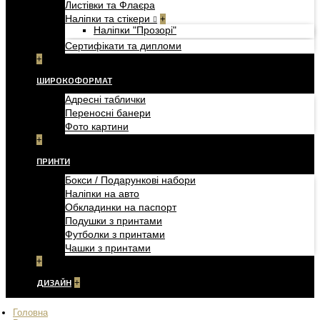
Листівки та Флаєра
Наліпки та стікери
+
Наліпки "Прозорі"
Сертифікати та дипломи
+
ШИРОКОФОРМАТ
Адресні таблички
Переносні банери
Фото картини
+
ПРИНТИ
Бокси / Подарункові набори
Наліпки на авто
Обкладинки на паспорт
Подушки з принтами
Футболки з принтами
Чашки з принтами
+
ДИЗАЙН
+
Головна