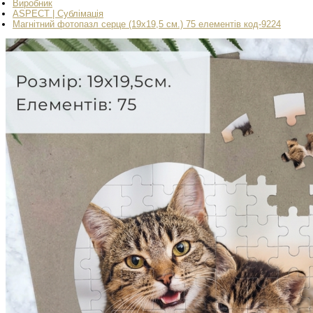
Виробник
ASPECT | Сублімація
Магнітний фотопазл серце (19х19,5 см.) 75 елементів код-9224