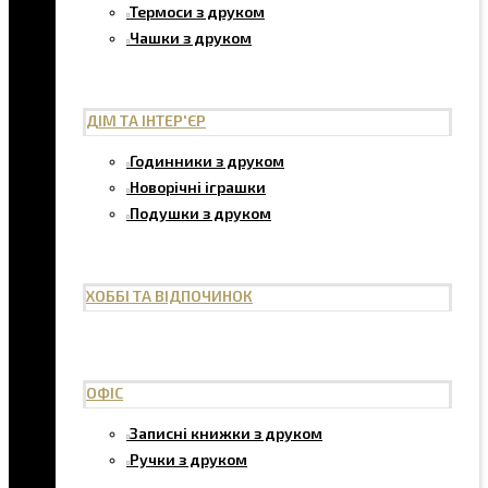
Термоси з друком
Чашки з друком
ДІМ ТА ІНТЕР'ЄР
Годинники з друком
Новорічні іграшки
Подушки з друком
ХОББІ ТА ВІДПОЧИНОК
ОФІС
Записні книжки з друком
Ручки з друком