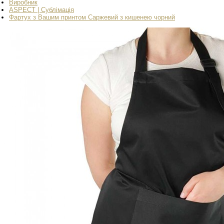
Виробник
ASPECT | Сублімація
Фартух з Вашим принтом Саржевий з кишенею чорний