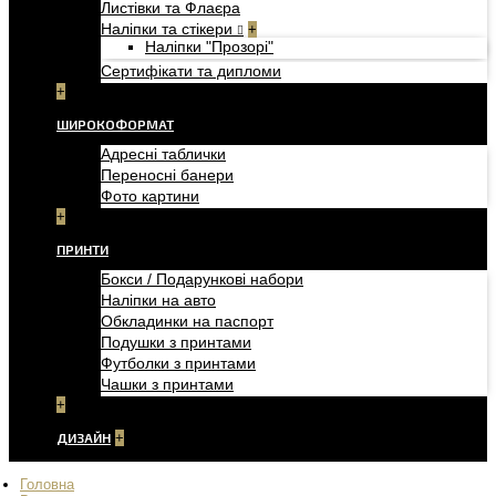
Листівки та Флаєра
Наліпки та стікери
+
Наліпки "Прозорі"
Сертифікати та дипломи
+
ШИРОКОФОРМАТ
Адресні таблички
Переносні банери
Фото картини
+
ПРИНТИ
Бокси / Подарункові набори
Наліпки на авто
Обкладинки на паспорт
Подушки з принтами
Футболки з принтами
Чашки з принтами
+
ДИЗАЙН
+
Головна