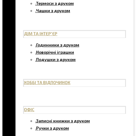
Термоси з друком
Чашки з друком
ДІМ ТА ІНТЕР'ЄР
Годинники з друком
Новорічні іграшки
Подушки з друком
ХОББІ ТА ВІДПОЧИНОК
ОФІС
Записні книжки з друком
Ручки з друком