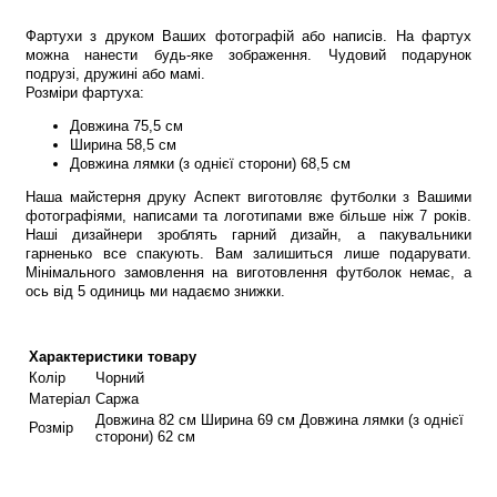
Фартухи з друком Ваших фотографій або написів. На фартух
можна нанести будь-яке зображення. Чудовий подарунок
подрузі, дружині або мамі.
Розміри фартуха:
Довжина 75,5 см
Ширина 58,5 см
Довжина лямки (з однієї сторони) 68,5 см
Наша майстерня друку Аспект виготовляє футболки з Вашими
фотографіями, написами та логотипами вже більше ніж 7 років.
Наші дизайнери зроблять гарний дизайн, а пакувальники
гарненько все спакують. Вам залишиться лише подарувати.
Мінімального замовлення на виготовлення футболок немає, а
ось від 5 одиниць ми надаємо знижки.
Характеристики товару
Колір
Чорний
Матеріал
Саржа
Довжина 82 см Ширина 69 см Довжина лямки (з однієї
Розмір
сторони) 62 см