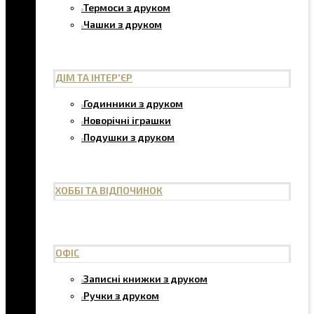
Термоси з друком
Чашки з друком
ДІМ ТА ІНТЕР'ЄР
Годинники з друком
Новорічні іграшки
Подушки з друком
ХОББІ ТА ВІДПОЧИНОК
ОФІС
Записні книжки з друком
Ручки з друком