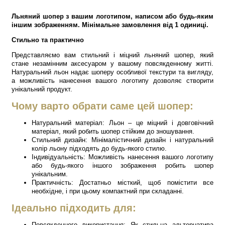
Льняний шопер з вашим логотипом, написом або будь-яким
іншим зображенням. Мінімальне замовлення від 1 одиниці.
Стильно та практично
Представляємо вам стильний і міцний льняний шопер, який
стане незамінним аксесуаром у вашому повсякденному житті.
Натуральний льон надає шоперу особливої текстури та вигляду,
а можливість нанесення вашого логотипу дозволяє створити
унікальний продукт.
Чому варто обрати саме цей шопер:
Натуральний матеріал: Льон – це міцний і довговічний
матеріал, який робить шопер стійким до зношування.
Стильний дизайн: Мінімалістичний дизайн і натуральний
колір льону підходять до будь-якого стилю.
Індивідуальність: Можливість нанесення вашого логотипу
або будь-якого іншого зображення робить шопер
унікальним.
Практичність: Достатньо місткий, щоб помістити все
необхідне, і при цьому компактний при складанні.
Ідеально підходить для:
Повсякденного використання: Як стильна альтернатива