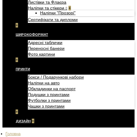
Листівки та Флаєра
Наліпки та стікери
+
Наліпки "Прозорі"
Сертифікати та дипломи
+
ШИРОКОФОРМАТ
Адресні таблички
Переносні банери
Фото картини
+
ПРИНТИ
Бокси / Подарункові набори
Наліпки на авто
Обкладинки на паспорт
Подушки з принтами
Футболки з принтами
Чашки з принтами
+
ДИЗАЙН
+
Головна