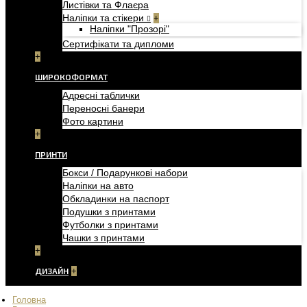
Листівки та Флаєра
Наліпки та стікери
+
Наліпки "Прозорі"
Сертифікати та дипломи
+
ШИРОКОФОРМАТ
Адресні таблички
Переносні банери
Фото картини
+
ПРИНТИ
Бокси / Подарункові набори
Наліпки на авто
Обкладинки на паспорт
Подушки з принтами
Футболки з принтами
Чашки з принтами
+
ДИЗАЙН
+
Головна