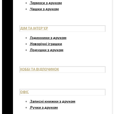
Термоси з друком
Чашки з друком
ДІМ ТА ІНТЕР'ЄР
Годинники з друком
Новорічні іграшки
Подушки з друком
ХОББІ ТА ВІДПОЧИНОК
ОФІС
Записні книжки з друком
Ручки з друком