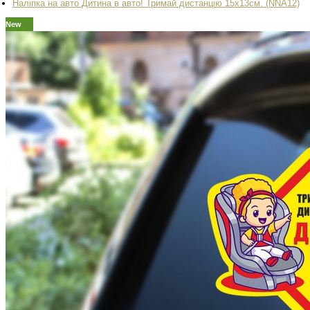
Наліпка на авто Дитина в авто! Тримай дистанцію 15х13см. (NNA12)
New