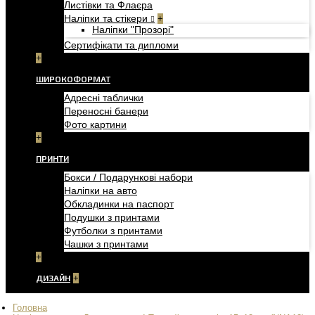
Листівки та Флаєра
Наліпки та стікери
+
Наліпки "Прозорі"
Сертифікати та дипломи
+
ШИРОКОФОРМАТ
Адресні таблички
Переносні банери
Фото картини
+
ПРИНТИ
Бокси / Подарункові набори
Наліпки на авто
Обкладинки на паспорт
Подушки з принтами
Футболки з принтами
Чашки з принтами
+
ДИЗАЙН
+
Головна