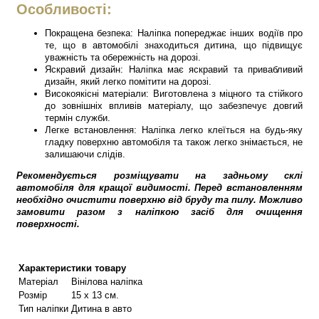
Особливості:
Покращена безпека: Наліпка попереджає інших водіїв про
те, що в автомобілі знаходиться дитина, що підвищує
уважність та обережність на дорозі.
Яскравий дизайн: Наліпка має яскравий та привабливий
дизайн, який легко помітити на дорозі.
Високоякісні матеріали: Виготовлена з міцного та стійкого
до зовнішніх впливів матеріалу, що забезпечує довгий
термін служби.
Легке встановлення: Наліпка легко клеїться на будь-яку
гладку поверхню автомобіля та також легко знімається, не
залишаючи слідів.
Рекомендується розміщувати на задньому склі
автомобіля для кращої видимості.
Перед встановленням
необхідно очистити поверхню від бруду та пилу. Можливо
замовити разом з наліпкою засіб для очищення
поверхності.
Характеристики товару
Матеріал
Вінілова наліпка
Розмір
15 х 13 см.
Тип наліпки
Дитина в авто