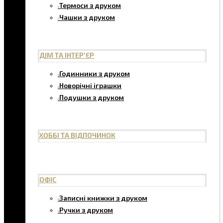
Термоси з друком
Чашки з друком
ДІМ ТА ІНТЕР'ЄР
Годинники з друком
Новорічні іграшки
Подушки з друком
ХОББІ ТА ВІДПОЧИНОК
ОФІС
Записні книжки з друком
Ручки з друком