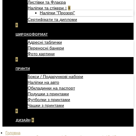
Листівки та Флаєра
Наліпки та стікери
+
Наліпки "Прозорі"
Сертифікати та дипломи
+
ШИРОКОФОРМАТ
Адресні таблички
Переносні банери
Фото картини
+
ПРИНТИ
Бокси / Подарункові набори
Наліпки на авто
Обкладинки на паспорт
Подушки з принтами
Футболки з принтами
Чашки з принтами
+
ДИЗАЙН
+
Головна