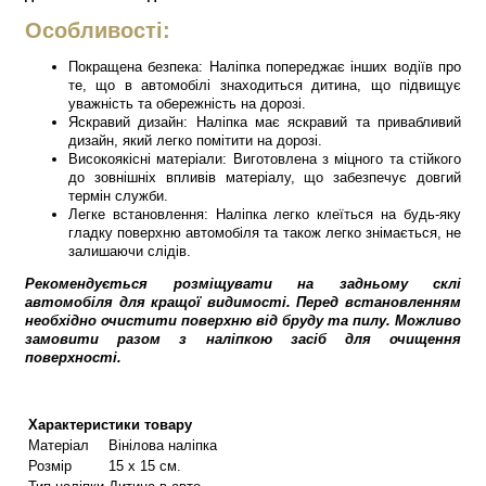
Особливості:
Покращена безпека: Наліпка попереджає інших водіїв про
те, що в автомобілі знаходиться дитина, що підвищує
уважність та обережність на дорозі.
Яскравий дизайн: Наліпка має яскравий та привабливий
дизайн, який легко помітити на дорозі.
Високоякісні матеріали: Виготовлена з міцного та стійкого
до зовнішніх впливів матеріалу, що забезпечує довгий
термін служби.
Легке встановлення: Наліпка легко клеїться на будь-яку
гладку поверхню автомобіля та також легко знімається, не
залишаючи слідів.
Рекомендується розміщувати на задньому склі
автомобіля для кращої видимості.
Перед встановленням
необхідно очистити поверхню від бруду та пилу. Можливо
замовити разом з наліпкою засіб для очищення
поверхності.
Характеристики товару
Матеріал
Вінілова наліпка
Розмір
15 х 15 см.