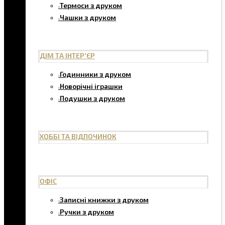
Термоси з друком
Чашки з друком
ДІМ ТА ІНТЕР'ЄР
Годинники з друком
Новорічні іграшки
Подушки з друком
ХОББІ ТА ВІДПОЧИНОК
ОФІС
Записні книжки з друком
Ручки з друком